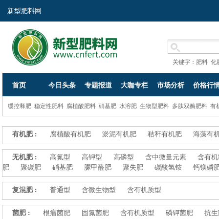
新型肥料网
关键字：
肥料
化
首页
今日头条
专题报道
大咖专栏
市场分析
价格行
缓控释肥
稳定性肥料
腐植酸肥料
硝基肥
水溶肥
生物型肥料
多肽双酶肥料
有
有机肥
腐植酸有机肥
淤泥有机肥
秸秆有机肥
海藻有
：
无机肥
高氮型
高钾型
高磷型
含中微量元素
含有机
：
肥
聚碳肥
硝基肥
脲甲醛肥
聚失肥
碳酸氢铵
钙镁磷
复混肥
普通型
含微生物型
含有机质型
：
菌肥
根瘤菌肥
固氮菌肥
含有机质型
磷钾菌肥
抗生
：